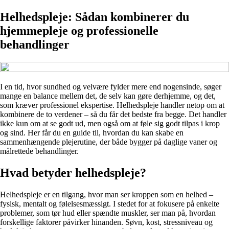
Helhedspleje: Sådan kombinerer du
hjemmepleje og professionelle
behandlinger
I en tid, hvor sundhed og velvære fylder mere end nogensinde, søger
mange en balance mellem det, de selv kan gøre derhjemme, og det,
som kræver professionel ekspertise. Helhedspleje handler netop om at
kombinere de to verdener – så du får det bedste fra begge. Det handler
ikke kun om at se godt ud, men også om at føle sig godt tilpas i krop
og sind. Her får du en guide til, hvordan du kan skabe en
sammenhængende plejerutine, der både bygger på daglige vaner og
målrettede behandlinger.
Hvad betyder helhedspleje?
Helhedspleje er en tilgang, hvor man ser kroppen som en helhed –
fysisk, mentalt og følelsesmæssigt. I stedet for at fokusere på enkelte
problemer, som tør hud eller spændte muskler, ser man på, hvordan
forskellige faktorer påvirker hinanden. Søvn, kost, stressniveau og