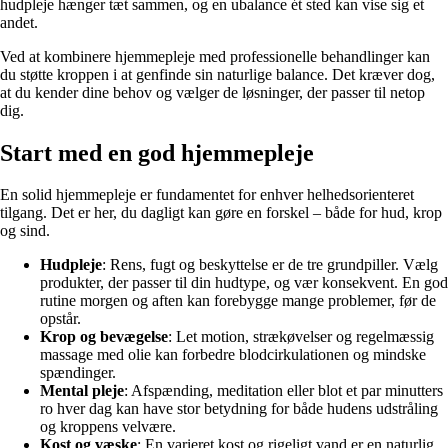
hudpleje hænger tæt sammen, og en ubalance ét sted kan vise sig et
andet.
Ved at kombinere hjemmepleje med professionelle behandlinger kan
du støtte kroppen i at genfinde sin naturlige balance. Det kræver dog,
at du kender dine behov og vælger de løsninger, der passer til netop
dig.
Start med en god hjemmepleje
En solid hjemmepleje er fundamentet for enhver helhedsorienteret
tilgang. Det er her, du dagligt kan gøre en forskel – både for hud, krop
og sind.
Hudpleje
: Rens, fugt og beskyttelse er de tre grundpiller. Vælg
produkter, der passer til din hudtype, og vær konsekvent. En god
rutine morgen og aften kan forebygge mange problemer, før de
opstår.
Krop og bevægelse
: Let motion, strækøvelser og regelmæssig
massage med olie kan forbedre blodcirkulationen og mindske
spændinger.
Mental pleje
: Afspænding, meditation eller blot et par minutters
ro hver dag kan have stor betydning for både hudens udstråling
og kroppens velvære.
Kost og væske
: En varieret kost og rigeligt vand er en naturlig