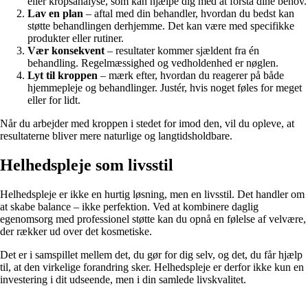
eller kropsanalyse, som kan hjælpe dig med at forstå dine behov.
Lav en plan
– aftal med din behandler, hvordan du bedst kan
støtte behandlingen derhjemme. Det kan være med specifikke
produkter eller rutiner.
Vær konsekvent
– resultater kommer sjældent fra én
behandling. Regelmæssighed og vedholdenhed er nøglen.
Lyt til kroppen
– mærk efter, hvordan du reagerer på både
hjemmepleje og behandlinger. Justér, hvis noget føles for meget
eller for lidt.
Når du arbejder med kroppen i stedet for imod den, vil du opleve, at
resultaterne bliver mere naturlige og langtidsholdbare.
Helhedspleje som livsstil
Helhedspleje er ikke en hurtig løsning, men en livsstil. Det handler om
at skabe balance – ikke perfektion. Ved at kombinere daglig
egenomsorg med professionel støtte kan du opnå en følelse af velvære,
der rækker ud over det kosmetiske.
Det er i samspillet mellem det, du gør for dig selv, og det, du får hjælp
til, at den virkelige forandring sker. Helhedspleje er derfor ikke kun en
investering i dit udseende, men i din samlede livskvalitet.