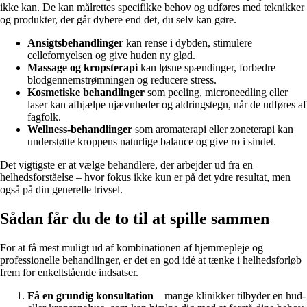
ikke kan. De kan målrettes specifikke behov og udføres med teknikker
og produkter, der går dybere end det, du selv kan gøre.
Ansigtsbehandlinger
kan rense i dybden, stimulere
cellefornyelsen og give huden ny glød.
Massage og kropsterapi
kan løsne spændinger, forbedre
blodgennemstrømningen og reducere stress.
Kosmetiske behandlinger
som peeling, microneedling eller
laser kan afhjælpe ujævnheder og aldringstegn, når de udføres af
fagfolk.
Wellness-behandlinger
som aromaterapi eller zoneterapi kan
understøtte kroppens naturlige balance og give ro i sindet.
Det vigtigste er at vælge behandlere, der arbejder ud fra en
helhedsforståelse – hvor fokus ikke kun er på det ydre resultat, men
også på din generelle trivsel.
Sådan får du de to til at spille sammen
For at få mest muligt ud af kombinationen af hjemmepleje og
professionelle behandlinger, er det en god idé at tænke i helhedsforløb
frem for enkeltstående indsatser.
Få en grundig konsultation
– mange klinikker tilbyder en hud-