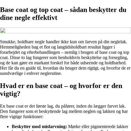
Base coat og top coat – sådan beskytter du
dine negle effektivt
Smukke, holdbare negle handler ikke kun om farven på din neglelak.
Hemmeligheden bag et flot og langtidsholdbart resultat ligger i
forarbejdet og efterbehandlingen – nemlig i brugen af base coat og top
coat. Disse to lag fungerer som henholdsvis beskyttelse og forsegling,
og de kan gøre en markant forskel for både udseende og holdbarhed.
Her får du en guide til, hvordan du bruger dem rigtigt, og hvorfor de er
uundværlige i enhver neglerutine.
Hvad er en base coat – og hvorfor er den
vigtig?
En base coat er det første lag, du påfører, inden du lægger farvet lak.
Den fungerer som et beskyttende lag mellem neglen og lakken og har
flere vigtige funktioner:
Beskytter mod misfarvning:
Mørke eller pigmenterede lakker