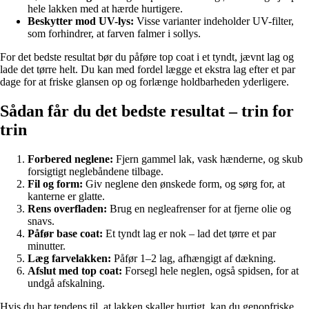
hele lakken med at hærde hurtigere.
Beskytter mod UV-lys:
Visse varianter indeholder UV-filter,
som forhindrer, at farven falmer i sollys.
For det bedste resultat bør du påføre top coat i et tyndt, jævnt lag og
lade det tørre helt. Du kan med fordel lægge et ekstra lag efter et par
dage for at friske glansen op og forlænge holdbarheden yderligere.
Sådan får du det bedste resultat – trin for
trin
Forbered neglene:
Fjern gammel lak, vask hænderne, og skub
forsigtigt neglebåndene tilbage.
Fil og form:
Giv neglene den ønskede form, og sørg for, at
kanterne er glatte.
Rens overfladen:
Brug en negleafrenser for at fjerne olie og
snavs.
Påfør base coat:
Et tyndt lag er nok – lad det tørre et par
minutter.
Læg farvelakken:
Påfør 1–2 lag, afhængigt af dækning.
Afslut med top coat:
Forsegl hele neglen, også spidsen, for at
undgå afskalning.
Hvis du har tendens til, at lakken skaller hurtigt, kan du genopfriske