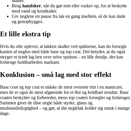
skader.
Brug
handsker
, når du gør rent eller vasker op, for at beskytte
mod vand og kemikalier.
Giv neglene en pause fra lak en gang imellem, så de kan ånde
og genopbygges.
Et lille ekstra tip
Hvis du ofte oplever, at lakken skaller ved spidserne, kan du forsegle
kanten af neglen med både base og top coat. Det betyder, at du også
stryger et tyndt lag hen over selve spidsen – en lille detalje, der kan
forlænge holdbarheden markant.
Konklusion – små lag med stor effekt
Base coat og top coat er måske de mest oversete trin i en manicure,
men de er også de mest afgørende for et flot og holdbart resultat. Base
coaten beskytter og forbereder, mens top coaten forsegler og forlænger.
Sammen giver de dine negle både styrke, glans og
modstandsdygtighed – og gør, at din neglelak holder sig smuk i mange
dage.