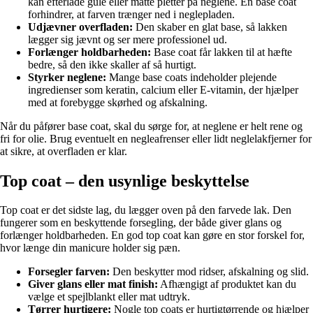
kan efterlade gule eller matte pletter på neglene. En base coat
forhindrer, at farven trænger ned i neglepladen.
Udjævner overfladen:
Den skaber en glat base, så lakken
lægger sig jævnt og ser mere professionel ud.
Forlænger holdbarheden:
Base coat får lakken til at hæfte
bedre, så den ikke skaller af så hurtigt.
Styrker neglene:
Mange base coats indeholder plejende
ingredienser som keratin, calcium eller E-vitamin, der hjælper
med at forebygge skørhed og afskalning.
Når du påfører base coat, skal du sørge for, at neglene er helt rene og
fri for olie. Brug eventuelt en negleafrenser eller lidt neglelakfjerner for
at sikre, at overfladen er klar.
Top coat – den usynlige beskyttelse
Top coat er det sidste lag, du lægger oven på den farvede lak. Den
fungerer som en beskyttende forsegling, der både giver glans og
forlænger holdbarheden. En god top coat kan gøre en stor forskel for,
hvor længe din manicure holder sig pæn.
Forsegler farven:
Den beskytter mod ridser, afskalning og slid.
Giver glans eller mat finish:
Afhængigt af produktet kan du
vælge et spejlblankt eller mat udtryk.
Tørrer hurtigere:
Nogle top coats er hurtigtørrende og hjælper